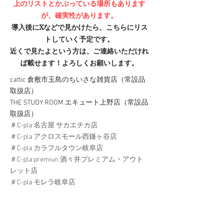
​上のリストとかぶっている場所もあります
が、確実性があります。
導入後にXなどで見かけたら、こちらにリス
トしていく予定です。
​近くで見たよという方は、ご連絡いただけれ
ば載せます！よろしくお願いします。
cattic 倉敷市玉島のちいさな雑貨店（常設品
取扱店）
THE STUDY ROOM エキュート上野店（常設品
取扱店）
＃C-pla 名古屋 サカエチカ店
＃C-pla アクロスモール西鎌ヶ谷店
＃C-pla カラフルタウン岐阜店
＃C-pla premiun 酒々井プレミアム・アウト
レット店
＃C-pla モレラ岐阜店
＃C-pla モラージュ 柏店
＃C-pla イオンモール豊川店
＃C-pla イオンモール熱田店