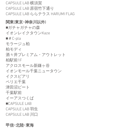
CAPSULE LAB 横須賀
CAPSULE LAB 原宿竹下通り
CAPSULE LAB ららテラス HARUMI FLAG
関東(東京･神奈川以外)
■ガチャガチャの森
イオンレイクタウンKaze
■＃C-pla
モラージュ柏
柏モディ
酒々井プレミアム・アウトレット
柏駅前1F
アクロスモール新鎌ヶ谷
イオンモール千葉ニュータウン
イクスピアリ
ペリエ千葉
津田沼ビート
千葉駅前
イーアスつくば
■CAPSULE LAB
CAPSULE LAB 羽生
CAPSULE LAB 川口
甲信･北陸･東海