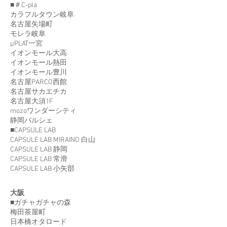
■＃C-pla
カラフルタウン岐阜
名古屋矢場町
モレラ岐阜
μPLAT一宮
イオンモール大高
イオンモール熱田
イオンモール豊川
名古屋PARCO西館
名古屋サカエチカ
名古屋大須1F
mozoワンダーシティ
静岡パルシェ
■CAPSULE LAB
CAPSULE LAB MIRAINO 白山
CAPSULE LAB 静岡
CAPSULE LAB 常滑
CAPSULE LAB 小矢部
大阪
■ガチャガチャの森
梅田茶屋町
日本橋オタロード