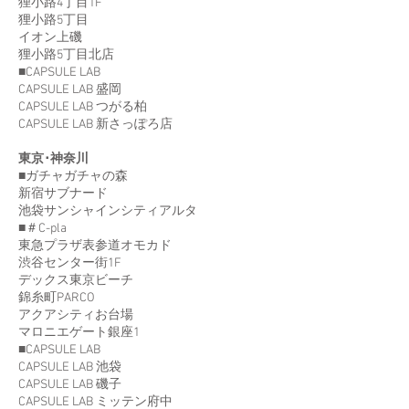
狸小路4丁目1F
狸小路5丁目
イオン上磯
狸小路5丁目北店
■CAPSULE LAB
CAPSULE LAB 盛岡
CAPSULE LAB つがる柏
CAPSULE LAB 新さっぽろ店
東京･神奈川
■ガチャガチャの森
新宿サブナード
池袋サンシャインシティアルタ
■＃C-pla
東急プラザ表参道オモカド
渋谷センター街1F
デックス東京ビーチ
錦糸町PARCO
アクアシティお台場
マロニエゲート銀座1
■CAPSULE LAB
CAPSULE LAB 池袋
CAPSULE LAB 磯子
CAPSULE LAB ミッテン府中