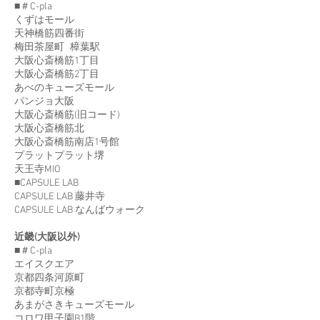
■＃C-pla
くずはモール
天神橋筋四番街
梅田茶屋町 樟葉駅
大阪心斎橋筋1丁目
大阪心斎橋筋2丁目
あべのキューズモール
パンジョ大阪
大阪心斎橋筋(旧コード)
大阪心斎橋筋北
大阪心斎橋筋南店1号館
プラットプラット堺
天王寺MIO
■CAPSULE LAB
CAPSULE LAB 藤井寺
CAPSULE LAB なんばウォーク
近畿(大阪以外)
■＃C-pla
エイスクエア
京都四条河原町
京都寺町京極
あまがさきキューズモール
コロワ甲子園B1階