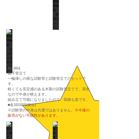
No.004
硝子管立て
一輪挿しの様な試験管と試験管立てのセットで
す。
軽くても安定感のある木製の試験管立てで、黒色
なので中身が映えます。
組み立て可能になりましたので、収納も楽です。
各3850円(税込
)
■
​※試験管の中身は共通ではありません。
※今後の
販売がない可能性があります。