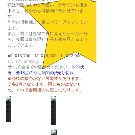
額は市販のものとは違い、デザインも描き
下ろし、色や形も博物画に合わせていま
す。
​昨年の博物画より更にパワーアップしてい
ます。
また、前回は黒線で夜に見えなかった部分
も、今回は白を混ぜて昼も夜も見えるよう
にしています。
S ¥18,700 M ¥19,800 L ¥22,000
■
LL ¥27,500売切
サイズ:会場でお確かめください。
2/20状
全15点のうち
約7割が売り切れ
況：
※今後の販売がない可能性があります。
※各1点となります。同じものはないた
め、すべて会期後のお渡しになります。