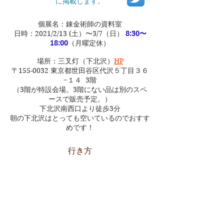
に掲載します。
個展名：錬金術師の資料室
日時：2021/2/13 (土）〜3/7（日）
8:30〜
18:00
（月曜定休）
場所：三叉灯（下北沢）
HP
〒155-0032 東京都世田谷区代沢５丁目３６
−１４ 3階
​（3階が特設会場。3階にない品は別のスペ
ースで販売予定。）
下北沢南西口より徒歩3分
​朝の下北沢はとっても空いているのでおすす
めです！
​行き方