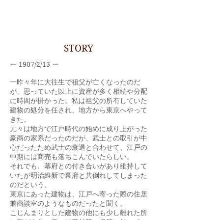
STORY
1907/2/13
ー
ー
一昨々年に大往生で祖父が亡くなったのだ
が、思っていた以上に資産が多く相続や分配
に時間が掛かった。私は祖父の所有していた
建物の処分を任され、地方から東京へやって
きた。
元々は地方で江戸時代の始めに成り上がった
豪商の家系だったのだが、武士との取引が中
心だったため武士の衰退と合わせて、江戸の
中期には商売も落ちこんでいたらしい。
それでも、幕府との付き合いがあり維持して
いたが明治維新で幕府と共倒れしてしまった
のだという。
東京にあった建物は、江戸へ寄った際の住居
兼商談室のようなものだったと聞く。
こじんまりとした建物の他にも少し離れた所