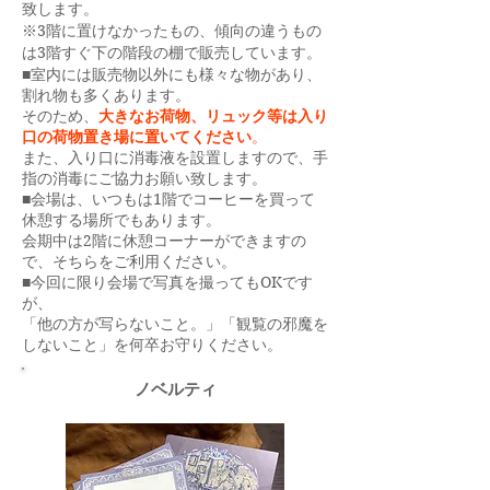
致します。
​※3階に置けなかったもの、傾向の違うもの
は3階すぐ下の階段の棚で販売しています。
■室内には販売物以外にも様々な物があり、
割れ物も多くあります。
そのため、
大きなお荷物、リュック等は入り
口の荷物置き場に置いてください
。
また、入り口に消毒液を設置しますので、手
指の消毒にご協力お願い致します
。
■会場は、いつもは1階でコーヒーを買って
休憩する場所でもあります
。
会期中は2階に休憩コーナーができますの
で、そちらをご利用ください。
​■今回に限り会場で写真を撮ってもOKです
が、
「他の方が写らないこと。」「観覧の邪魔を
しないこと」を何卒お守りください。
​ノベルティ