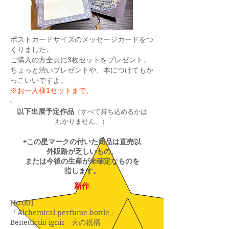
ポストカードサイズのメッセージカードをつ
くりました。
ご購入の方全員に3枚セットをプレゼント。
​ちょっと渋いプレゼントや、本につけてもか
っこいいですよ。
​※お一人様1セットまで。
​以下出展予定作品
（すべて持ち込めるかは
わかりません。）
⇦この星マークの付いた商品は直売以
外販路が乏しいもの、
または今後の生産が未確定なものを
指します。
新作
No.001
「Alchemical perfume bottle」
Benedictio ignis 火の祝福