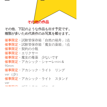
その他の作品
その他、下記のような作品も出す予定です。
​種類が多いため代表作のみ写真を載せます。
催事限定
・試験管保存箱「自然の箱舟」2点
催事限定
・試験管保存箱「魔女の薬箱」1点
催事限定
・契約の小瓶
催事限定
・エリクサー
催事限定
・魔女の毒薬 少ないです
催事限定
・アカシック・シャーレmini＆
90mm
催事限定
・アカシック・ライト リング
ver（少）
催事限定
・アカシック・ライト スタンド
ver
催事限定・
プラネテス・ブローチ
催事限定
魔女のコンパクトミラー（彫刻の
み）
催事限定
・マギステル・ブローチ
催事限定
・密封管薬