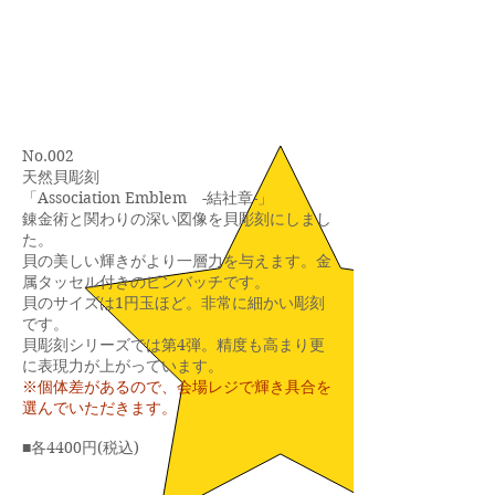
No.002
天然貝彫刻
「Association Emblem -結社章-」
錬金術と関わりの深い図像を貝彫刻にしまし
た。
貝の美しい輝きがより一層力を与えます。金
属タッセル付きのピンバッチです。
貝のサイズは1円玉ほど。非常に細かい彫刻
です。
​貝彫刻シリーズでは第4弾。精度も高まり更
に表現力が上がっています。
※個体差があるので、会場レジで輝き具合を
選んでいただきます。
■各4400円(税込
)