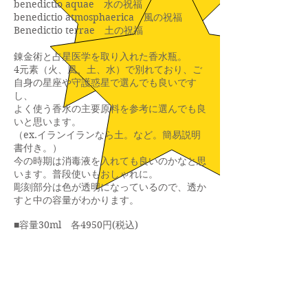
benedictio aquae 水の祝福
benedictio atmosphaerica 風の祝福
Benedictio terrae 土の祝福
錬金術と占星医学を取り入れた香水瓶。
4元素（火、風、土、水）で別れており、ご
自身の星座や守護惑星で選んでも良いです
し、
よく使う香水の主要原料を参考に選んでも良
いと思います。
（ex.イランイランなら土。など。簡易説明
書付き。）
今の時期は消毒液を入れても良いのかなと思
います。普段使いもおしゃれに。
彫刻部分は色が透明になっているので、透か
すと中の容量がわかります。
■容量30ml 各4950円(税込)