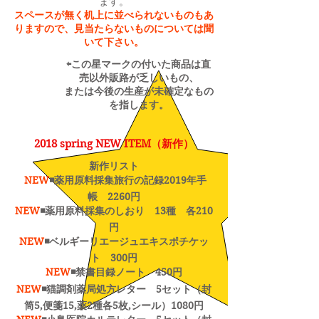
ます。
​スペースが無く机上に並べられないものもあ
りますので、見当たらないものについては聞
いて下さい。
⇦この星マークの付いた商品は直
売以外販路が乏しいもの、
または今後の生産が未確定なもの
を指します。
2018 spring NEW ITEM（新作）
新作リスト
NEW
◾️薬用原料採集旅行の記録2019年手
帳 2260円
NEW
◾️薬用原料採集のしおり 13種 各210
円
NEW
◾️ベルギーリエージュエキスポチケッ
ト 300円
NEW
◾️禁書目録ノート 450円
NEW
◾️猫調剤薬局処方レター 5セット（封
筒5,便箋15,薬2種各5枚,シール）1080円