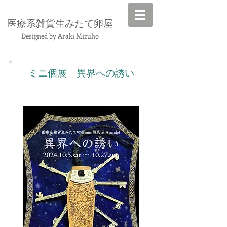
​医療系雑貨生みたて卵屋
Designed by Araki Mizuho
ミニ個展 異界への誘い