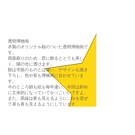
透明博物画
木製のオリジナル額のついた透明博物画で
す。
両面刷りのため、窓に飾るととても美し
く、陽の光に透けます。
額は市販のものとは違い、デザインも描き
下ろし、色や形も博物画に合わせていま
す。
​今のところ額も絵も毎年違い、今回は斜め
に立体的になっていてかっこいいですよ。
また、黒線は夜も見えるように、白を混ぜ
て昼も夜も見えるようにしています。
過去の在庫を一斉にだしています。写真の
種類と違う場合があります。
■
22000円〜14300円
サイズによりま
す。