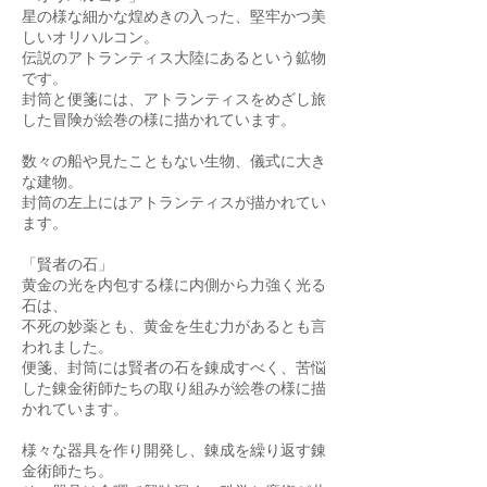
星の様な細かな煌めきの入った、堅牢かつ美
しいオリハルコン。
伝説のアトランティス大陸にあるという鉱物
です。
封筒と便箋には、アトランティスをめざし旅
した冒険が絵巻の様に描かれています。
数々の船や見たこともない生物、儀式に大き
な建物。
封筒の左上にはアトランティスが描かれてい
ます。
「賢者の石」
黄金の光を内包する様に内側から力強く光る
石は、
不死の妙薬とも、黄金を生む力があるとも言
われました。
便箋、封筒には賢者の石を錬成すべく、苦悩
した錬金術師たちの取り組みが絵巻の様に描
かれています。
様々な器具を作り開発し、錬成を繰り返す錬
金術師たち。